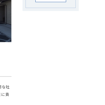
靭な社
策に貢