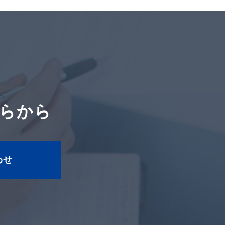
らから
わせ