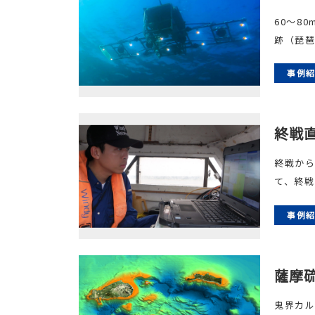
60〜8
跡（琵琶
事例
終戦
終戦から
て、終戦
事例
薩摩
⻤界カル