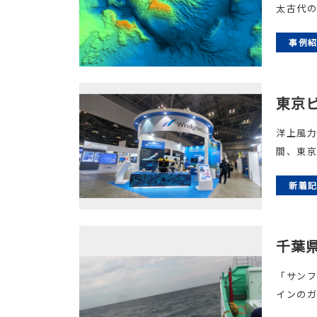
太古代の
事例
東京ビ
洋上風力
間、東京
新着
千葉
「サンフ
インのガ