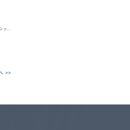
ッ...
へ >>