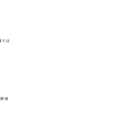
墳では
『新技