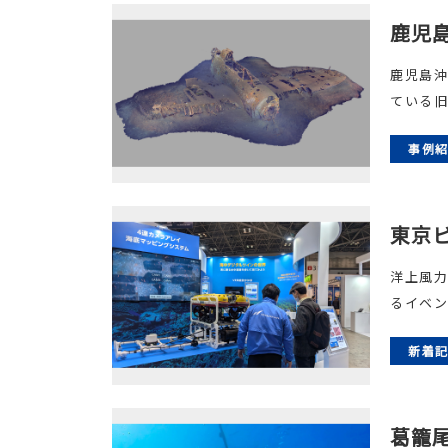
鹿児
鹿児島沖
ている旧
事例
東京ビ
洋上風力
るイベント
新着
葛籠