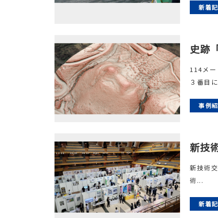
新着
史跡
114メ
３番目に
事例
新技術
新技術交流
術...
新着