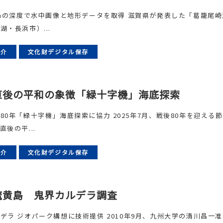
0mの深度で水中画像と地形データを取得 滋賀県が発表した「葛籠尾
湖・長浜市）...
紹介
文化財デジタル保存
直後の平和の象徴「緑十字機」海底探索
80年「緑十字機」海底探索に協力 2025年7月、戦後80年を迎える
直後の平...
紹介
文化財デジタル保存
硫黄島 鬼界カルデラ調査
デラ ジオパーク構想に技術提供 2010年9月、九州大学の清川昌一