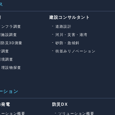
ス
術
建設コンサルタント
インフラ調査
道路設計
湾施設調査
河川・災害・港湾
川防災3D測量
砂防・急傾斜
財調査
街並みリノベーション
環境調査
・埋設物探査
ーション
力発電
防災DX
ューション概要
ソリューション概要