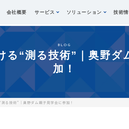
会社概要
サービス
ソリューション
技術情
BLOG
ける“測る技術”｜奥野ダ
加！
“測る技術”｜奥野ダム親子見学会に参加！