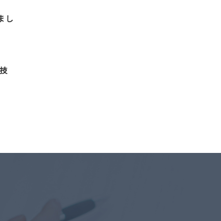
しまし
技