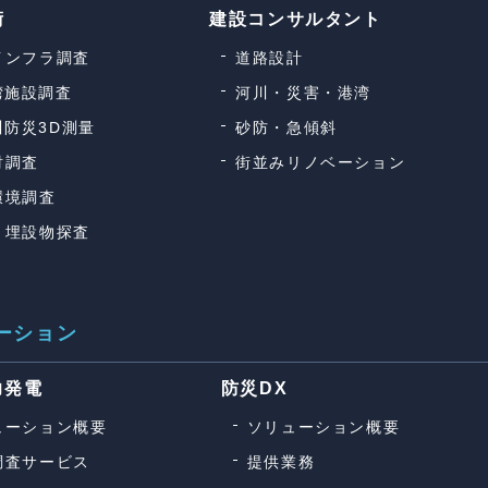
術
建設コンサルタント
インフラ調査
道路設計
湾施設調査
河川・災害・港湾
川防災3D測量
砂防・急傾斜
財調査
街並みリノベーション
環境調査
・埋設物探査
ーション
力発電
防災DX
ューション概要
ソリューション概要
調査サービス
提供業務