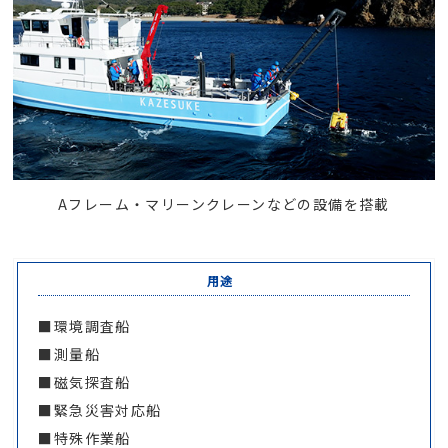
Aフレーム・マリーンクレーンなどの設備を搭載
用途
■環境調査船
■測量船
■磁気探査船
■緊急災害対応船
■特殊作業船