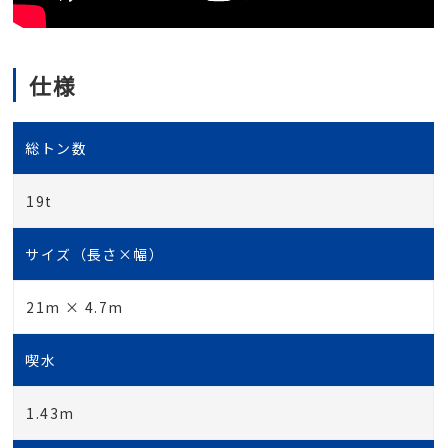
仕様
総トン数
19t
サイズ（長さ×幅）
21m × 4.7m
喫水
1.43m