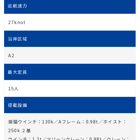
巡航速力
27knot
沿岸区域
A2
最大定員
15人
搭載設備
揚錨ウインチ：130k／Aフレーム：0.98t／ホイスト：
250k ２基
ウインチ：1.2t／マリーンクレーン：0.98t／クレーン：